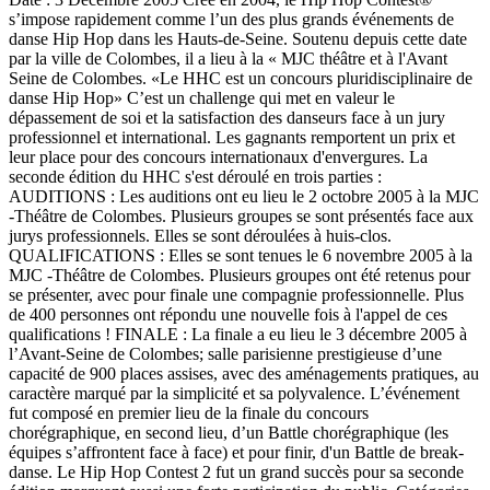
s’impose rapidement comme l’un des plus grands événements de
danse Hip Hop dans les Hauts-de-Seine. Soutenu depuis cette date
par la ville de Colombes, il a lieu à la « MJC théâtre et à l'Avant
Seine de Colombes. «Le HHC est un concours pluridisciplinaire de
danse Hip Hop» C’est un challenge qui met en valeur le
dépassement de soi et la satisfaction des danseurs face à un jury
professionnel et international. Les gagnants remportent un prix et
leur place pour des concours internationaux d'envergures. La
seconde édition du HHC s'est déroulé en trois parties :
AUDITIONS : Les auditions ont eu lieu le 2 octobre 2005 à la MJC
-Théâtre de Colombes. Plusieurs groupes se sont présentés face aux
jurys professionnels. Elles se sont déroulées à huis-clos.
QUALIFICATIONS : Elles se sont tenues le 6 novembre 2005 à la
MJC -Théâtre de Colombes. Plusieurs groupes ont été retenus pour
se présenter, avec pour finale une compagnie professionnelle. Plus
de 400 personnes ont répondu une nouvelle fois à l'appel de ces
qualifications ! FINALE : La finale a eu lieu le 3 décembre 2005 à
l’Avant-Seine de Colombes; salle parisienne prestigieuse d’une
capacité de 900 places assises, avec des aménagements pratiques, au
caractère marqué par la simplicité et sa polyvalence. L’événement
fut composé en premier lieu de la finale du concours
chorégraphique, en second lieu, d’un Battle chorégraphique (les
équipes s’affrontent face à face) et pour finir, d'un Battle de break-
danse. Le Hip Hop Contest 2 fut un grand succès pour sa seconde