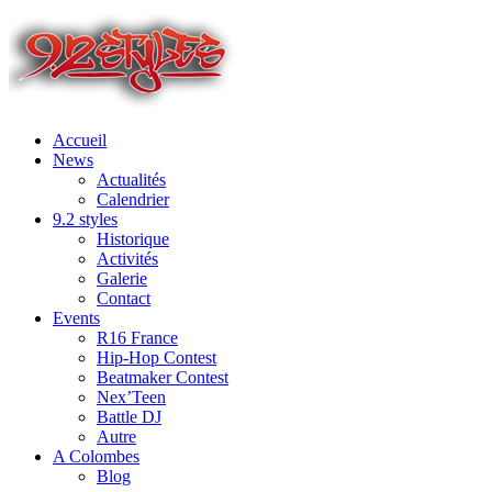
Accueil
News
Actualités
Calendrier
9.2 styles
Historique
Activités
Galerie
Contact
Events
R16 France
Hip-Hop Contest
Beatmaker Contest
Nex’Teen
Battle DJ
Autre
A Colombes
Blog