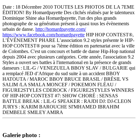
Date : 18 Décembre 2010 TOUTES LES PHOTOS DE LA 7EME
ÉDITION! By Homardpayette Des clichés réalisés par le talentueux
Dominique Shine aka Homardpayette, l'un des plus grands
photographe de sa génération présent à quasi tous les évènements
urbain de danse.
http://homardpayette.com/
https://www.facebook.com/
homardpayette
HIP HOP CONTEST®,
L’ÉVÉNEMENT PHARE L’association 9.2 styles présente le HIP-
HOP CONTEST® pour sa 7ième édition en partenariat avec la ville
de Colombes. C'est un concours et battle de danse Hip-Hop national
depuis 2004 avec plusieurs catégories. Cette année, l'association 9.2
Styles a ouvert ses battles à l'international en la présence de grands
danseurs : LIL-G / VENEZUELA BBOY SLAV / BULGARIE qui
a remplacé JED d’Afrique du sud suite à un accident BBOY
HATOUTA / MAROC BBOY BRUCE BRASIL / BRÉSIL VS
SALIM /LA SMALA MONCEF / POKEMON FLÉAU /
FIGURE2STYLES CDEROCK / FIGURE2STYLES WINNERS
OF HIP-HOP CONTEST #7: SHOW CHORÉ : SENSAS
BATTLE BREAK : LIL-G SPEAKER : RAJDI DJ: DJ-CLEON
JURYS : KARIM BAROUCHE SI'MHAMED IBRAHIM
DEMBELE SMILEY AMIRA
Galerie photo :