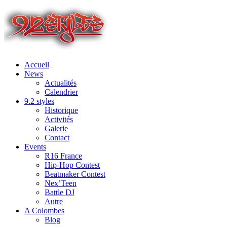
Accueil
News
Actualités
Calendrier
9.2 styles
Historique
Activités
Galerie
Contact
Events
R16 France
Hip-Hop Contest
Beatmaker Contest
Nex’Teen
Battle DJ
Autre
A Colombes
Blog