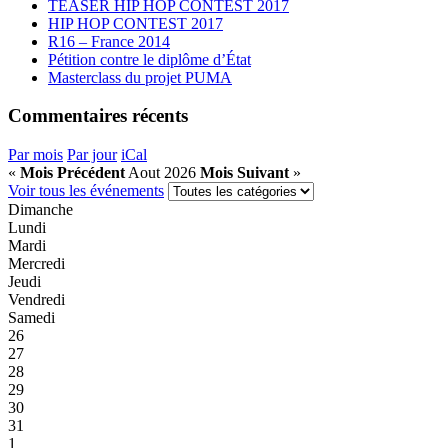
TEASER HIP HOP CONTEST 2017
HIP HOP CONTEST 2017
R16 – France 2014
Pétition contre le diplôme d’État
Masterclass du projet PUMA
Commentaires récents
Par mois
Par jour
iCal
«
Mois Précédent
Aout 2026
Mois Suivant
»
Voir tous les événements
Dimanche
Lundi
Mardi
Mercredi
Jeudi
Vendredi
Samedi
26
27
28
29
30
31
1