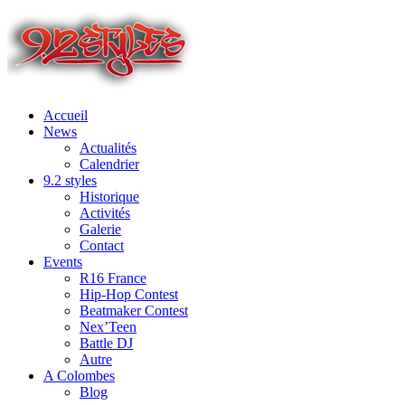
Accueil
News
Actualités
Calendrier
9.2 styles
Historique
Activités
Galerie
Contact
Events
R16 France
Hip-Hop Contest
Beatmaker Contest
Nex’Teen
Battle DJ
Autre
A Colombes
Blog