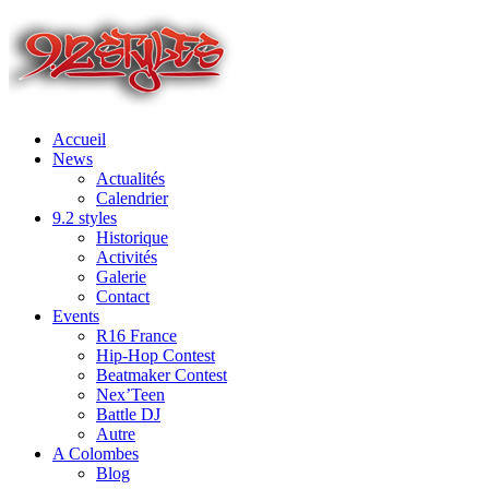
Accueil
News
Actualités
Calendrier
9.2 styles
Historique
Activités
Galerie
Contact
Events
R16 France
Hip-Hop Contest
Beatmaker Contest
Nex’Teen
Battle DJ
Autre
A Colombes
Blog