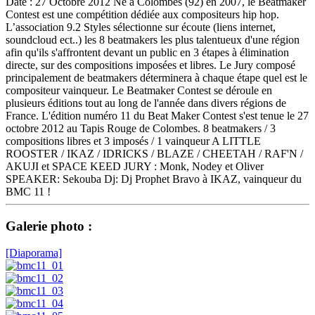
Date : 27 Octobre 2012 Né à Colombes (92) en 2007, le Beatmaker
Contest est une compétition dédiée aux compositeurs hip hop.
L’association 9.2 Styles sélectionne sur écoute (liens internet,
soundcloud ect..) les 8 beatmakers les plus talentueux d'une région
afin qu'ils s'affrontent devant un public en 3 étapes à élimination
directe, sur des compositions imposées et libres. Le Jury composé
principalement de beatmakers déterminera à chaque étape quel est le
compositeur vainqueur. Le Beatmaker Contest se déroule en
plusieurs éditions tout au long de l'année dans divers régions de
France. L'édition numéro 11 du Beat Maker Contest s'est tenue le 27
octobre 2012 au Tapis Rouge de Colombes. 8 beatmakers / 3
compositions libres et 3 imposés / 1 vainqueur A LITTLE
ROOSTER / IKAZ / IDRICKS / BLAZE / CHEETAH / RAF'N /
AKUJI et SPACE KEED JURY : Monk, Nodey et Oliver
SPEAKER: Sekouba Dj: Dj Prophet Bravo à IKAZ, vainqueur du
BMC 11 !
Galerie photo :
[Diaporama]