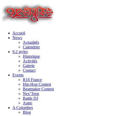
Accueil
News
Actualités
Calendrier
9.2 styles
Historique
Activités
Galerie
Contact
Events
R16 France
Hip-Hop Contest
Beatmaker Contest
Nex’Teen
Battle DJ
Autre
A Colombes
Blog