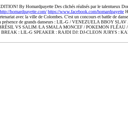
 By Homardpayette Des clichés réalisés par le talentueux Domini
http://homardpayette.com/
https://www.facebook.com/
homardpayette
H
ariat avec la ville de Colombes. C'est un concours et battle de danse
ional en la présence de grands danseurs : LIL-G / VENEZUELA BBOY SL
/ BRÉSIL VS SALIM /LA SMALA MONCEF / POKEMON FLÉAU
 BREAK : LIL-G SPEAKER : RAJDI DJ: DJ-CLEON JURYS 