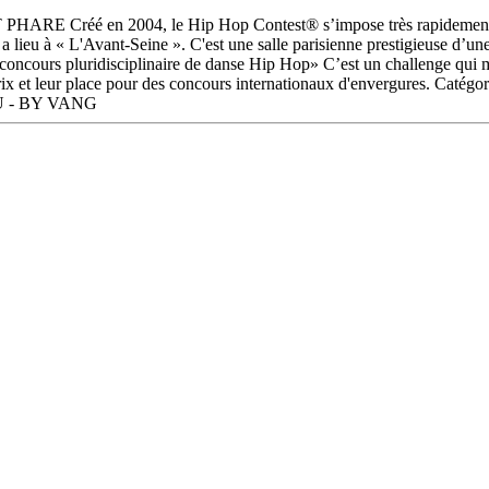
Créé en 2004, le Hip Hop Contest® s’impose très rapidement com
 a lieu à « L'Avant-Seine ». C'est une salle parisienne prestigieuse d’u
concours pluridisciplinaire de danse Hip Hop» C’est un challenge qui me
nt un prix et leur place pour des concours internationaux d'enver
OU - BY VANG