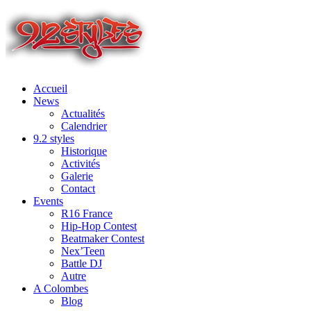
Accueil
News
Actualités
Calendrier
9.2 styles
Historique
Activités
Galerie
Contact
Events
R16 France
Hip-Hop Contest
Beatmaker Contest
Nex’Teen
Battle DJ
Autre
A Colombes
Blog