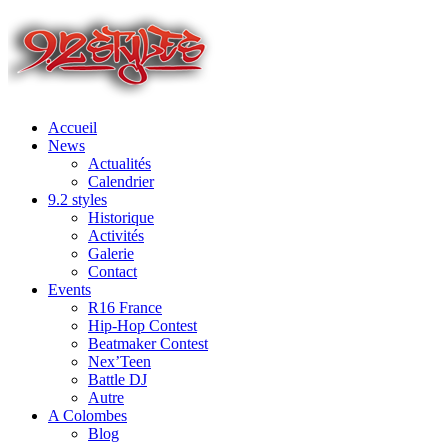
Accueil
News
Actualités
Calendrier
9.2 styles
Historique
Activités
Galerie
Contact
Events
R16 France
Hip-Hop Contest
Beatmaker Contest
Nex’Teen
Battle DJ
Autre
A Colombes
Blog