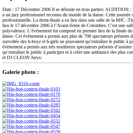
Date : 17 Décembre 2006 Il se déroule en trois parties: AUDITION : Le
a un jury professionnel reconnu du monde de la danse. Cette journée 
professionnelle. La demi-finale a eu lieu dans une salle de la MJC -T
lieu le 17 décembre 2006 à l’Avant-Seine de Colombes. C'est une salle
polyvalence. L’événement fut composé en premier lieu de la finale du c
danse. Cet évènement a permis aux plus de 700 spectateurs présents da
survoltée des b-boyz et b-girlz ne pouvaient qu’entraîner le public à 
évènement a permis aux très nombreux spectateurs présents d’assister à
qu’entraîner le public à participer et à créer une ambiance d
et DJ CLEON Jurys:
Galerie photo :