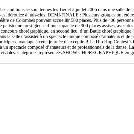
s auditions se sont tenues les 1ier et 2 juillet 2006 dans une salle de
s'est déroulée à huis-clos. DEMI-FINALE : Plusieurs groupes ont été re
héâtre de Colombes pouvant accueillir 500 places. Plus de 400 personnes
 parisienne prestigieuse d’une capacité de 900 places assises, avec des
oncours chorégraphique, en second lieu, d’un Battle chorégraphique (les 
ns la salle d’assister à un spectacle unique composé d’amateurs et de pr
participer davantage à cette journée d"exception! Le Hip Hop Contest 3 f
 un spectacle composé d’amateurs et de professionnels de la danse. La q
es plus conviviales. Catégories représentées:SHOW CHOREGRAPHIQ