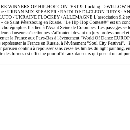
ARE WINNERS OF HIP-HOP CONTEST 9: Locking =>WILLOW Hip-
phique : URBAN MIX SPEAKER : RAJDI DJ: DJ-CLEON JURYS 
/ UKRAINE FLOCKEY / ALLEMAGNE L’association 9.2 styles p
» de Saint-Pétersbourg en Russie. "Le Hip-Hop Contest®" est un conco
t chorégraphie. Il a lieu à l'Avant Seine de Colombes. Les passages se f
leurs danseurs sélectionnés s’affrontent devant un jury professionnel et
présenter la France aux Pays-Bas à l'évènement "World Of Dance EURO
s représenter la France en Russie, à l'évènement "Soul City Festival". Po
parisien continu à repousser sans cesse les limites du light painting, en 
rie des formes est effectué pour offrir aux danseurs qui posent un art p