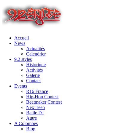
Accueil
News
Actualités
Calendrier
9.2 styles
Historique
Activités
Galerie
Contact
Events
R16 France
Hip-Hop Contest
Beatmaker Contest
Nex’Teen
Battle DJ
Autre
A Colombes
Blog