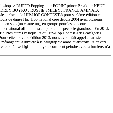
hop=> RUFFO Popping ==> POPIN’ prince Break => NEUF
: ANDREY BOYKO / RUSSIE SMILEY / FRANCE AMINATA
résente le HIP-HOP CONTEST® pour sa 9ème édition en
urs de danse Hip-Hop national crée depuis 2004 avec plusieurs
ont en solo (un contre un), en groupe pour les concours
 international offrant ainsi au public un spectacle grandiose! En 2013,
PE". Nos autres vainqueurs du Hip-Hop Contest® des catégories
ur cette nouvelle édition 2013, nous avons fait appel à l'artiste
mélangeant la lumière à la calligraphie arabe et abstraite. À travers
ur et coloré. Le Light Painting ou comment peindre avec la lumière, n’a