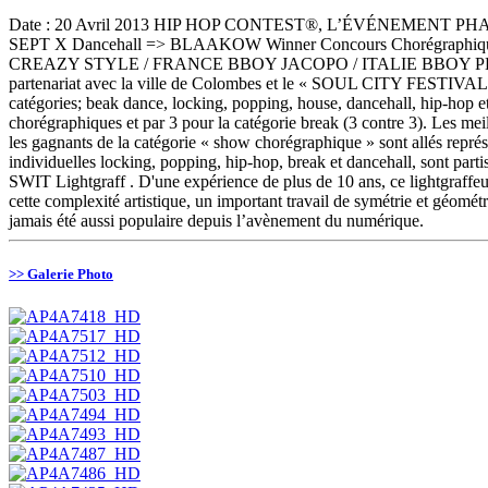
Date : 20 Avril 2013 HIP HOP CONTEST®, L’ÉVÉNEMENT PH
SEPT X Dancehall => BLAAKOW Winner Concours Chorégra
CREAZY STYLE / FRANCE BBOY JACOPO / ITALIE BBOY PLUTO 
partenariat avec la ville de Colombes et le « SOUL CITY FESTIVAL 
catégories; beak dance, locking, popping, house, dancehall, hip-hop e
chorégraphiques et par 3 pour la catégorie break (3 contre 3). Les meil
les gagnants de la catégorie « show chorégraphique » sont allés re
individuelles locking, popping, hip-hop, break et dancehall, sont parti
SWIT Lightgraff . D'une expérience de plus de 10 ans, ce lightgraffeur 
cette complexité artistique, un important travail de symétrie et géomét
jamais été aussi populaire depuis l’avènement du numérique.
>> Galerie Photo